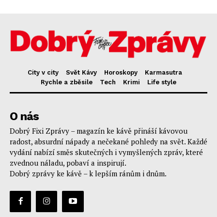
City v city
Svět Kávy
Horoskopy
Karmasutra
Rychle a zběsile
Tech
Krimi
Life style
O nás
Dobrý Fixi Zprávy – magazín ke kávě přináší kávovou
radost, absurdní nápady a nečekané pohledy na svět. Každé
vydání nabízí směs skutečných i vymyšlených zpráv, které
zvednou náladu, pobaví a inspirují.
Dobrý zprávy ke kávě – k lepším ránům i dnům.