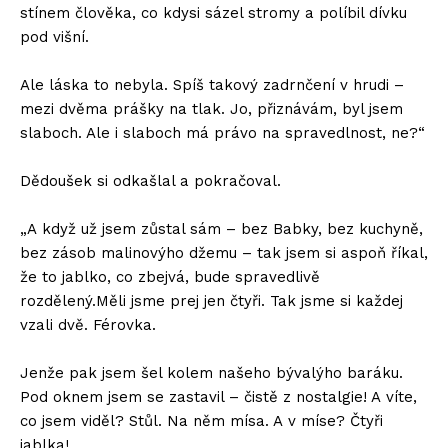
stínem člověka, co kdysi sázel stromy a políbil dívku
pod višní.
Ale láska to nebyla. Spíš takový zadrnčení v hrudi –
mezi dvěma prášky na tlak. Jo, přiznávám, byl jsem
slaboch. Ale i slaboch má právo na spravedlnost, ne?“
Dědoušek si odkašlal a pokračoval.
„A když už jsem zůstal sám – bez Babky, bez kuchyně,
bez zásob malinovýho džemu – tak jsem si aspoň říkal,
že to jablko, co zbejvá, bude spravedlivě
rozdělený.Měli jsme prej jen čtyři. Tak jsme si každej
vzali dvě. Férovka.
Jenže pak jsem šel kolem našeho bývalýho baráku.
Pod oknem jsem se zastavil – čistě z nostalgie! A víte,
co jsem viděl? Stůl. Na něm mísa. A v míse? Čtyři
jablka!