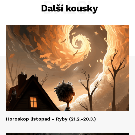
DALŠÍ
Další kousky
Horoskop listopad – Ryby (21.2.–20.3.)