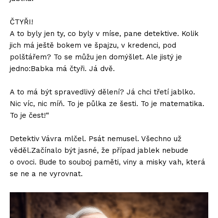
ČTYŘI!
A to byly jen ty, co byly v míse, pane detektive. Kolik
jich má ještě bokem ve špajzu, v kredenci, pod
polštářem? To se můžu jen domýšlet. Ale jistý je
jedno:Babka má čtyři. Já dvě.
A to má být spravedlivý dělení? Já chci třetí jablko.
Nic víc, nic míň. To je půlka ze šesti. To je matematika.
To je čest!“
Detektiv Vávra mlčel. Psát nemusel. Všechno už
věděl.Začínalo být jasné, že případ jablek nebude
o ovoci. Bude to souboj paměti, viny a misky vah, která
se ne a ne vyrovnat.