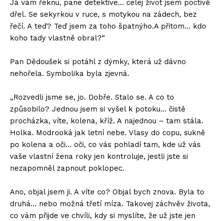
Já vám řeknu, pane detektive… celej život jsem poctivě
dřel. Se sekyrkou v ruce, s motykou na zádech, bez
řečí. A teď? Teď jsem za toho špatnýho.A přitom… kdo
koho tady vlastně obral?“
Pan Dědoušek si potáhl z dýmky, která už dávno
nehořela. Symbolika byla zjevná.
„Rozvedli jsme se, jo. Dobře. Stalo se. A co to
způsobilo? Jednou jsem si vyšel k potoku… čistě
procházka, víte, kolena, kříž. A najednou – tam stála.
Holka. Modrooká jak letní nebe. Vlasy do copu, sukně
po kolena a oči… oči, co vás pohladí tam, kde už vás
vaše vlastní žena roky jen kontroluje, jestli jste si
nezapomněl zapnout poklopec.
Ano, objal jsem ji. A víte co? Objal bych znova. Byla to
druhá… nebo možná třetí míza. Takovej záchvěv života,
co vám přijde ve chvíli, kdy si myslíte, že už jste jen