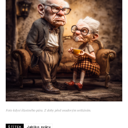
Foto kdysi šťastného páru. Z doby před osudovým setkáním.
ŠTÍTEK
Jablko sváru