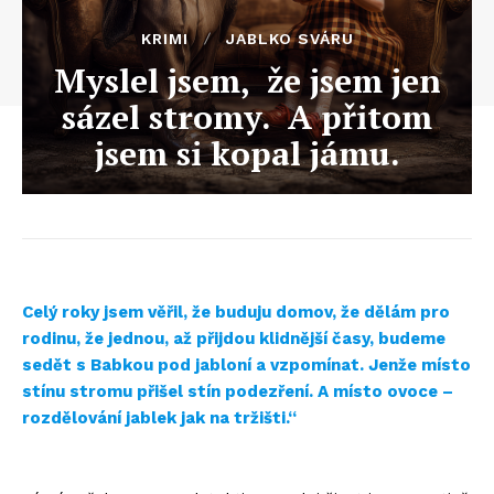
KRIMI
JABLKO SVÁRU
Myslel jsem, že jsem jen
sázel stromy. A přitom
jsem si kopal jámu.
Celý roky jsem věřil, že buduju domov, že dělám pro
rodinu, že jednou, až přijdou klidnější časy, budeme
sedět s Babkou pod jabloní a vzpomínat. Jenže místo
stínu stromu přišel stín podezření. A místo ovoce –
rozdělování jablek jak na tržišti.“