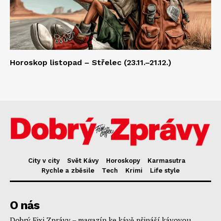
Horoskop listopad – Střelec (23.11.–21.12.)
City v city
Svět Kávy
Horoskopy
Karmasutra
Rychle a zběsile
Tech
Krimi
Life style
O nás
Dobrý Fixi Zprávy – magazín ke kávě přináší kávovou