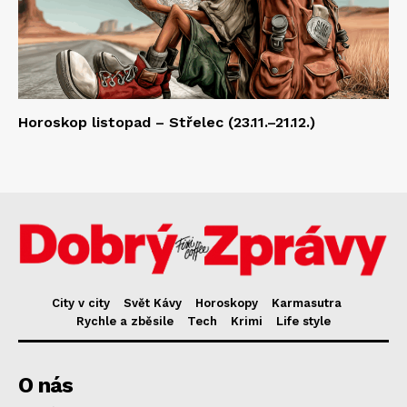
Horoskop listopad – Střelec (23.11.–21.12.)
City v city
Svět Kávy
Horoskopy
Karmasutra
Rychle a zběsile
Tech
Krimi
Life style
O nás