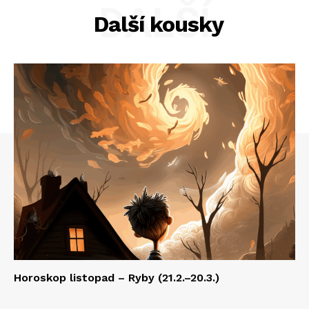
DALŠÍ
Další kousky
Horoskop listopad – Ryby (21.2.–20.3.)