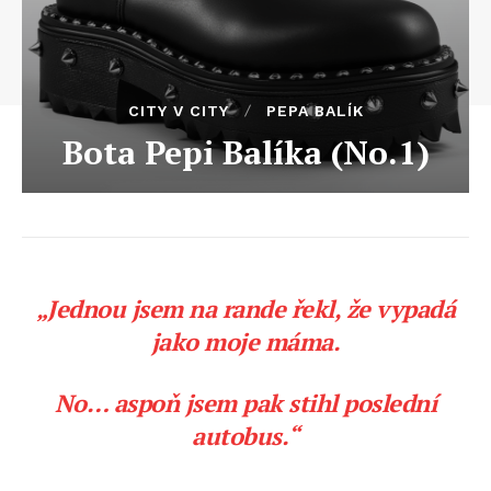
CITY V CITY
PEPA BALÍK
Bota Pepi Balíka (No.1)
„Jednou jsem na rande řekl, že vypadá
jako moje máma.
No… aspoň jsem pak stihl poslední
autobus.“