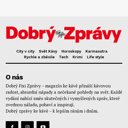
City v city
Svět Kávy
Horoskopy
Karmasutra
Rychle a zběsile
Tech
Krimi
Life style
O nás
Dobrý Fixi Zprávy – magazín ke kávě přináší kávovou
radost, absurdní nápady a nečekané pohledy na svět. Každé
vydání nabízí směs skutečných i vymyšlených zpráv, které
zvednou náladu, pobaví a inspirují.
Dobrý zprávy ke kávě – k lepším ránům i dnům.