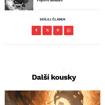
Pepovo moudro
SDÍLEJ ČLÁNEK
DALŠÍ
Další kousky