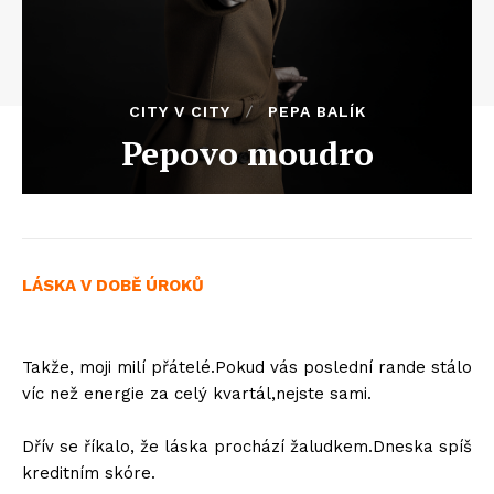
CITY V CITY
PEPA BALÍK
Pepovo moudro
LÁSKA V DOBĚ ÚROKŮ
Takže, moji milí přátelé.Pokud vás poslední rande stálo
víc než energie za celý kvartál,nejste sami.
Dřív se říkalo, že láska prochází žaludkem.Dneska spíš
kreditním skóre.