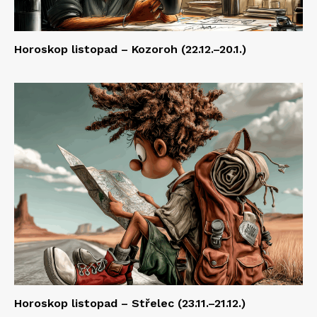
Horoskop listopad – Kozoroh (22.12.–20.1.)
Horoskop listopad – Střelec (23.11.–21.12.)