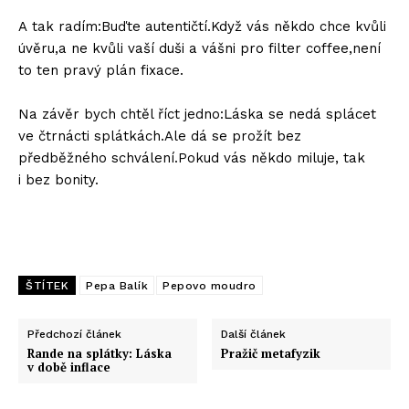
A tak radím:Buďte autentičtí.Když vás někdo chce kvůli
úvěru,a ne kvůli vaší duši a vášni pro filter coffee,není
to ten pravý plán fixace.
Na závěr bych chtěl říct jedno:Láska se nedá splácet
ve čtrnácti splátkách.Ale dá se prožít bez
předběžného schválení.Pokud vás někdo miluje, tak
i bez bonity.
ŠTÍTEK
Pepa Balík
Pepovo moudro
Předchozí článek
Další článek
Rande na splátky: Láska
Pražič metafyzik
v době inflace