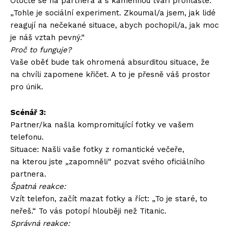
Otočte se na partnera a s kamennou tváří prohlaste:
„Tohle je sociální experiment. Zkoumal/a jsem, jak lidé
reagují na nečekané situace, abych pochopil/a, jak moc
je náš vztah pevný.“
Proč to funguje?
Vaše oběť bude tak ohromená absurditou situace, že
na chvíli zapomene křičet. A to je přesně váš prostor
pro únik.
Scénář 3:
Partner/ka našla kompromitující fotky ve vašem
telefonu.
Situace: Našli vaše fotky z romantické večeře,
na kterou jste „zapomněli“ pozvat svého oficiálního
partnera.
Špatná reakce:
Vzít telefon, začít mazat fotky a říct: „To je staré, to
neřeš.“ To vás potopí hlouběji než Titanic.
Správná reakce: