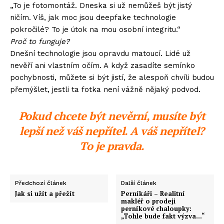
„To je fotomontáž. Dneska si už nemůžeš být jistý
ničím. Víš, jak moc jsou deepfake technologie
pokročilé? To je útok na mou osobní integritu.“
Proč to funguje?
Dnešní technologie jsou opravdu matoucí. Lidé už
nevěří ani vlastním očím. A když zasadíte semínko
pochybnosti, můžete si být jistí, že alespoň chvíli budou
přemýšlet, jestli ta fotka není vážně nějaký podvod.
Pokud chcete být nevěrní, musíte být
lepší než váš nepřítel. A váš nepřítel?
To je pravda.
Předchozí článek
Další článek
Jak si užít a přežít
Perníkáři – Realitní
makléř o prodeji
perníkové chaloupky:
„Tohle bude fakt výzva…“