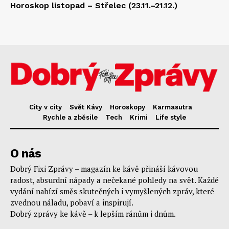
Horoskop listopad – Střelec (23.11.–21.12.)
City v city
Svět Kávy
Horoskopy
Karmasutra
Rychle a zběsile
Tech
Krimi
Life style
O nás
Dobrý Fixi Zprávy – magazín ke kávě přináší kávovou
radost, absurdní nápady a nečekané pohledy na svět. Každé
vydání nabízí směs skutečných i vymyšlených zpráv, které
zvednou náladu, pobaví a inspirují.
Dobrý zprávy ke kávě – k lepším ránům i dnům.