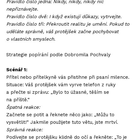
Pravidlo číslo jedna: Nikdy, nikdy, nikdy nic
nepřiznávejte.
Pravidlo číslo dvě: I když existují důkazy, vytrvejte.
Pravidlo číslo tři: Překroutit realitu je umění. Pokud to
uděláte správně, váš protějšek začne pochybovat
o vlastních smyslech.
Strategie popírání podle Dobromila Pochvaly
Scénář 1:
Přítel nebo přítelkyně vás přistihne při psaní milence.
Situace: Váš protějšek vám vyrve telefon z ruky
a přečte si zprávu: „Bylo to úžasné, těším se
na příště.“
Špatná reakce:
Začnete se potit a řeknete něco jako: „Můžu to
vysvětlit!“ Jakmile použijete tuto větu, jste mrtví.
Správná reakce:
Podívejte se protějšku klidně do očí a řekněte: „To je