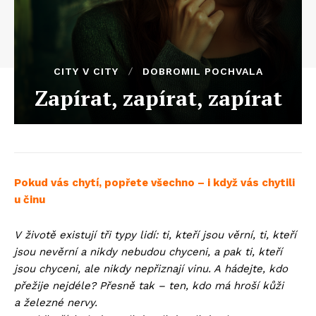
CITY V CITY
DOBROMIL POCHVALA
Zapírat, zapírat, zapírat
Pokud vás chytí, popřete všechno – i když vás chytili
u činu
V životě existují tři typy lidí: ti, kteří jsou věrní, ti, kteří
jsou nevěrní a nikdy nebudou chyceni, a pak ti, kteří
jsou chyceni, ale nikdy nepřiznají vinu. A hádejte, kdo
přežije nejdéle? Přesně tak – ten, kdo má hroší kůži
a železné nervy.