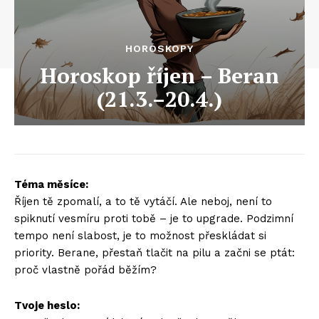
HOROSKOPY
Horoskop říjen – Beran
(21.3.–20.4.)
Téma měsíce:
Říjen tě zpomalí, a to tě vytáčí. Ale neboj, není to
spiknutí vesmíru proti tobě – je to upgrade. Podzimní
tempo není slabost, je to možnost přeskládat si
priority. Berane, přestaň tlačit na pilu a začni se ptát:
proč vlastně pořád běžím?
Tvoje heslo: