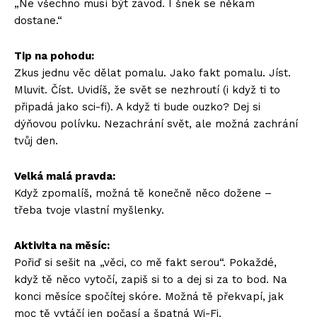
„Ne všechno musí být závod. I šnek se někam
dostane.“
Tip na pohodu:
Zkus jednu věc dělat pomalu. Jako fakt pomalu. Jíst.
Mluvit. Číst. Uvidíš, že svět se nezhroutí (i když ti to
připadá jako sci-fi). A když ti bude ouzko? Dej si
dýňovou polívku. Nezachrání svět, ale možná zachrání
tvůj den.
Velká malá pravda:
Když zpomalíš, možná tě konečně něco dožene –
třeba tvoje vlastní myšlenky.
Aktivita na měsíc:
Pořiď si sešit na „věci, co mě fakt serou“. Pokaždé,
když tě něco vytočí, zapiš si to a dej si za to bod. Na
konci měsíce spočítej skóre. Možná tě překvapí, jak
moc tě vytáčí jen počasí a špatná Wi-Fi.