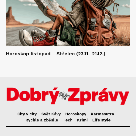
Horoskop listopad – Střelec (23.11.–21.12.)
City v city
Svět Kávy
Horoskopy
Karmasutra
Rychle a zběsile
Tech
Krimi
Life style