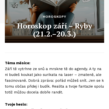
HOROSKOPY
Horoskop září – Ryby
(21.2.–20.3.)
Téma měsíce:
Září tě vytrhne ze snů a mrskne tě do agendy. A ty na
ni budeš koukat jako surikata na laser – zmateně, ale
fascinovaně. Dobrá zpráva: pořád můžeš snít. Jen se k
tomu občas přidej i budík. Realita a tvoje fantazie spolu
totiž můžou docela dobře randit.
Tvoje heslo: