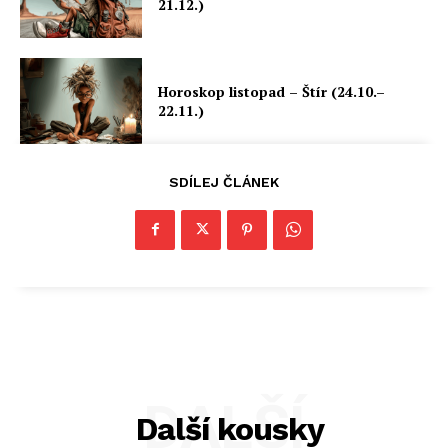
21.12.)
Horoskop listopad – Štír (24.10.–
22.11.)
SDÍLEJ ČLÁNEK
DALŠÍ
Další kousky