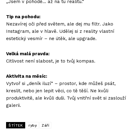
„Jsem v pohodě… až na tu realitu.“
Tip na pohodu:
Nezavírej oči před světem, ale dej mu filtr. Jako
Instagram, ale v hlavě. Udělej si z reality vlastní
estetický vesmír – ne útěk, ale upgrade.
Velká malá pravda:
Citlivost není slabost, je to tvůj kompas.
Aktivita na měsíc:
Vytvoř si „deník iluzí“ – prostor, kde můžeš psát,
kreslit, nebo jen lepit věci, co tě těší. Ne kvůli
produktivitě, ale kvůli duši. Tvůj vnitřní svět si zaslouží
galerii.
ŠTÍTEK
ryby
Září