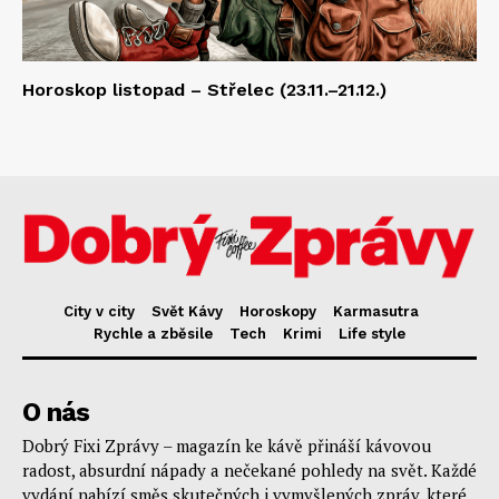
Horoskop listopad – Střelec (23.11.–21.12.)
City v city
Svět Kávy
Horoskopy
Karmasutra
Rychle a zběsile
Tech
Krimi
Life style
O nás
Dobrý Fixi Zprávy – magazín ke kávě přináší kávovou
radost, absurdní nápady a nečekané pohledy na svět. Každé
vydání nabízí směs skutečných i vymyšlených zpráv, které