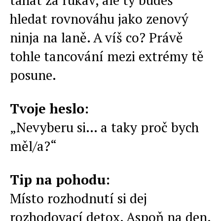
tahat za rukáv, ale ty budeš
hledat rovnováhu jako zenový
ninja na laně. A víš co? Právě
tohle tancování mezi extrémy tě
posune.
Tvoje heslo:
„Nevyberu si… a taky proč bych
měl/a?“
Tip na pohodu:
Místo rozhodnutí si dej
rozhodovací detox. Aspoň na den.