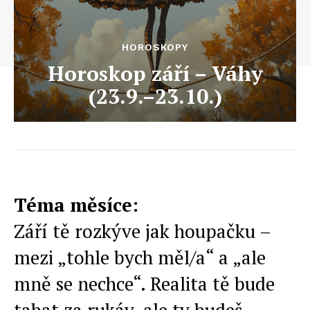
HOROSKOPY
Horoskop září – Váhy
(23.9.–23.10.)
Téma měsíce:
Září tě rozkýve jak houpačku –
mezi „tohle bych měl/a“ a „ale
mně se nechce“. Realita tě bude