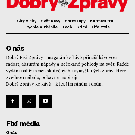
City v city
Svět Kávy
Horoskopy
Karmasutra
Rychle a zběsile
Tech
Krimi
Life style
O nás
Dobrý Fixi Zprávy – magazín ke kávě přináší kávovou
radost, absurdní nápady a nečekané pohledy na svět. Každé
vydání nabízí směs skutečných i vymyšlených zpráv, které
zvednou náladu, pobaví a inspirují.
Dobrý zprávy ke kávě – k lepším ránům i dnům.
Fixi média
Onás