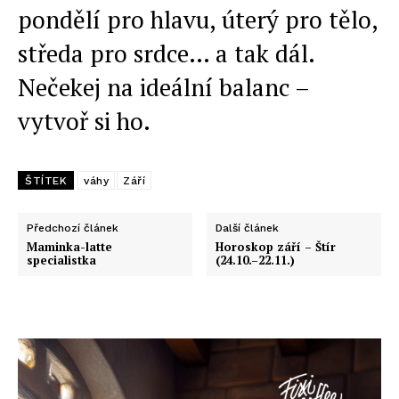
pondělí pro hlavu, úterý pro tělo,
středa pro srdce… a tak dál.
Nečekej na ideální balanc –
vytvoř si ho.
ŠTÍTEK
váhy
Září
Předchozí článek
Další článek
Maminka-latte
Horoskop září – Štír
specialistka
(24.10.–22.11.)