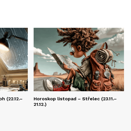
h (22.12.–
Horoskop listopad – Střelec (23.11.–
21.12.)