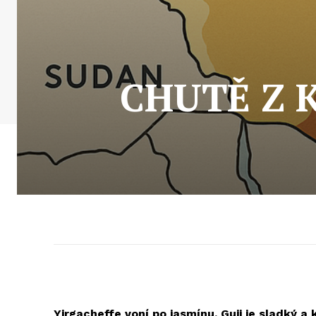
CHUTĚ Z K
Yirgacheffe voní po jasmínu. Guji je sladký a 