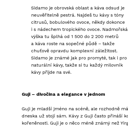
Sidamo je obrovská oblast a káva odsud je
neuvěřitelně pestrá. Najdeš tu kávy s tóny
citrusů, bobulového ovoce, někdy dokonce
i s nádechem tropického ovoce. Nadmořská
výška tu šplhá od 1 500 do 2 200 metrů
a káva roste na sopečné půdě – takže
chuťově opravdu komplexní záležitost.
Sidamo je známé jak pro promyté, tak i pro
naturální kávy, takže si tu každý milovník
kávy přijde na své.
Guji – divočina a elegance v jednom
Guji je mladší jméno na scéně, ale rozhodně má 
dneska už stojí sám. Kávy z Guji často přináší k
kořeněnosti. Guji je o něco méně známý než Yirg