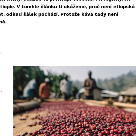
tiopie. V tomhle článku ti ukážeme, proč není etiopská
dět, odkud šálek pochází. Protože káva tady není
ná.
u
ou