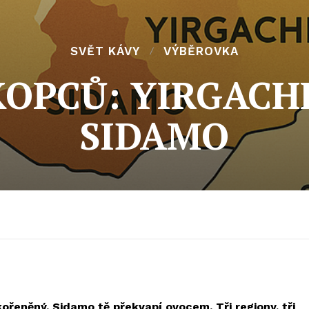
SVĚT KÁVY
VÝBĚROVKA
OPCŮ: YIRGACHE
SIDAMO
kořeněný. Sidamo tě překvapí ovocem. Tři regiony, tři