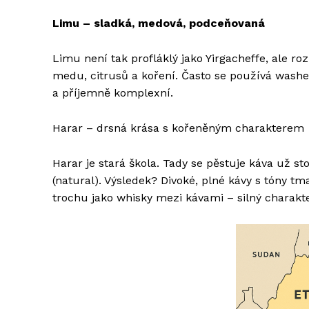
Limu – sladká, medová, podceňovaná
Limu není tak profláklý jako Yirgacheffe, ale ro
medu, citrusů a koření. Často se používá washed
a příjemně komplexní.
Harar – drsná krása s kořeněným charakterem
Harar je stará škola. Tady se pěstuje káva už s
(natural). Výsledek? Divoké, plné kávy s tóny t
trochu jako whisky mezi kávami – silný charakte