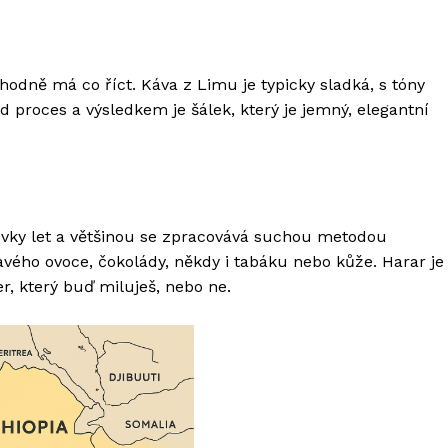
zhodně má co říct. Káva z Limu je typicky sladká, s tóny
 proces a výsledkem je šálek, který je jemný, elegantní
tovky let a většinou se zpracovává suchou metodou
mavého ovoce, čokolády, někdy i tabáku nebo kůže. Harar je
r, který buď miluješ, nebo ne.