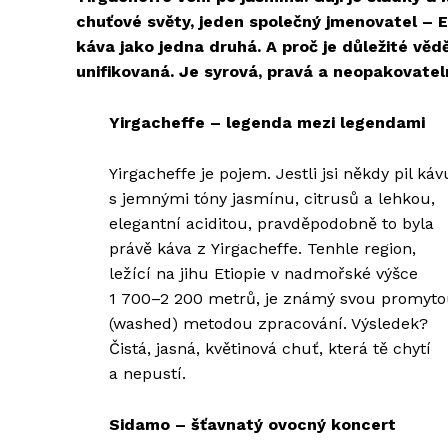
chuťové světy, jeden společný jmenovatel – E
káva jako jedna druhá. A proč je důležité vě
unifikovaná. Je syrová, pravá a neopakovatel
Yirgacheffe – legenda mezi legendami
Yirgacheffe je pojem. Jestli jsi někdy pil káv
s jemnými tóny jasmínu, citrusů a lehkou,
elegantní aciditou, pravděpodobně to byla
právě káva z Yirgacheffe. Tenhle region,
ležící na jihu Etiopie v nadmořské výšce
1 700–2 200 metrů, je známý svou promyt
(washed) metodou zpracování. Výsledek?
Čistá, jasná, květinová chuť, která tě chytí
a nepustí.
Sidamo – šťavnatý ovocný koncert