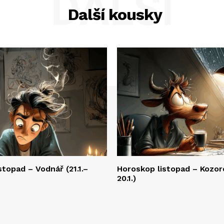
DALŠÍ
Další kousky
stopad – Vodnář (21.1.–
Horoskop listopad – Kozoro
20.1.)