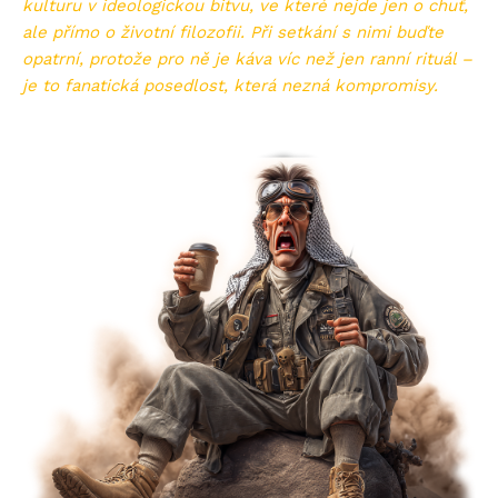
kulturu v ideologickou bitvu, ve které nejde jen o chuť,
ale přímo o životní filozofii. Při setkání s nimi buďte
opatrní, protože pro ně je káva víc než jen ranní rituál –
je to fanatická posedlost, která nezná kompromisy.