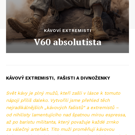
KÁVOVÍ EXTREMISTI
V60 absolutista
KÁVOVÝ EXTREMISTI, FAŠISTI A DIVNOŽENKY
Svět kávy je plný mužů, kteří zašli v lásce k tomuto
nápoji příliš daleko. Vytvořili jsme přehled těch
nejradikálnějších „kávových fašistů“ a extremistů –
od nihilisty lamentujícího nad špatnou mírou espressa,
až po baristu militanta, který považuje každé zrnko
za válečný artefakt. Tito muži proměňují kávovou