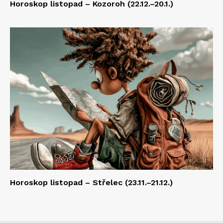
Horoskop listopad – Kozoroh (22.12.–20.1.)
Horoskop listopad – Střelec (23.11.–21.12.)