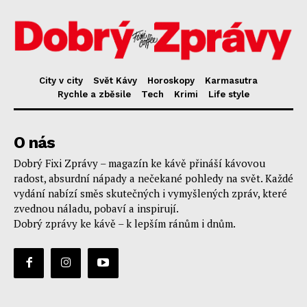
City v city
Svět Kávy
Horoskopy
Karmasutra
Rychle a zběsile
Tech
Krimi
Life style
O nás
Dobrý Fixi Zprávy – magazín ke kávě přináší kávovou
radost, absurdní nápady a nečekané pohledy na svět. Každé
vydání nabízí směs skutečných i vymyšlených zpráv, které
zvednou náladu, pobaví a inspirují.
Dobrý zprávy ke kávě – k lepším ránům i dnům.