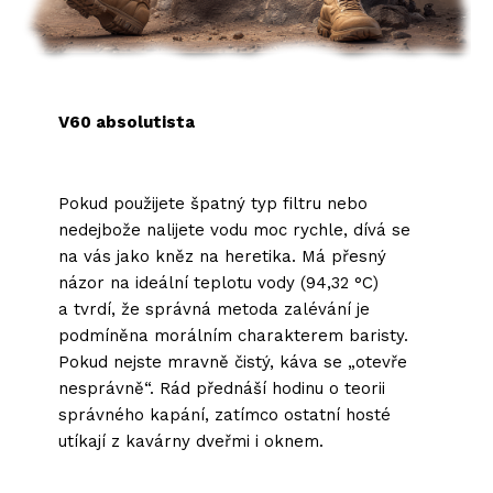
V60 absolutista
Pokud použijete špatný typ filtru nebo
nedejbože nalijete vodu moc rychle, dívá se
na vás jako kněz na heretika. Má přesný
názor na ideální teplotu vody (94,32 °C)
a tvrdí, že správná metoda zalévání je
podmíněna morálním charakterem baristy.
Pokud nejste mravně čistý, káva se „otevře
nesprávně“. Rád přednáší hodinu o teorii
správného kapání, zatímco ostatní hosté
utíkají z kavárny dveřmi i oknem.