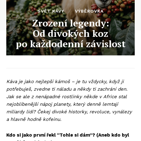
SVĚT KÁVY
VÝBĚROVKA
Zrození legendy:
Od divokých koz
po každodenní závislost
Káva je jako nejlepší kámoš – je tu vždycky, když ji
potřebuješ, zvedne ti náladu a někdy ti zachrání den.
Jak se ale z nenápadné rostlinky někde v Africe stal
nejoblíbenější nápoj planety, který denně lemtají
miliardy lidí? Čekej divoké historky, revoluce, vynálezy
a hlavně hodně kofeinu.
Kdo si jako první řekl “Tohle si dám”? (Aneb kdo byl