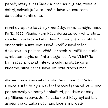
papež, který si dal šálek a prohlásil: „Hele, tohle je
dobrý, schvaluju.“ A tak měla káva volnou cestu
do celého kontinentu.
První evropské kavárny? Benátky, 1645. Londýn, 1652.
Paříž, 1672. Všude, kam káva dorazila, se rychle stala
středem společenského dění. V Londýně si ji oblíbili
obchodníci a intelektuálové, kteří v kavárnách
diskutovali o politice, vědě i drbech. V Paříži se stala
symbolem stylu, umění a elegance. A ve Vídni? Tam
k ní začali přidávat mléko a cukr, protože co si
budeme, silná černá káva jim byla trochu moc.
Ale ne všude kávu vítali s otevřenou náručí. Ve Vídni,
Mekce a Káhiře byla kavárnám vyhlášena válka – prý
podporovaly volnomyšlenkářství, politické debaty
a přílišnou zábavu. Jenže zákaz pití kávy byl asi tak
úspěšný jako zákaz dýchání. Lidé si ji prostě