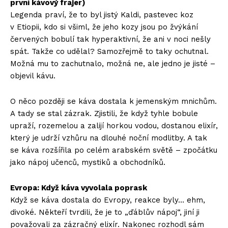
první kávový frajer)
Legenda praví, že to byl jistý Kaldi, pastevec koz
v Etiopii, kdo si všiml, že jeho kozy jsou po žvýkání
červených bobulí tak hyperaktivní, že ani v noci nešly
spát. Takže co udělal? Samozřejmě to taky ochutnal.
Možná mu to zachutnalo, možná ne, ale jedno je jisté –
objevil kávu.
O něco později se káva dostala k jemenským mnichům.
A tady se stal zázrak. Zjistili, že když tyhle bobule
upraží, rozemelou a zalijí horkou vodou, dostanou elixír,
který je udrží vzhůru na dlouhé noční modlitby. A tak
se káva rozšířila po celém arabském světě – zpočátku
jako nápoj učenců, mystiků a obchodníků.
Evropa: Když káva vyvolala poprask
Když se káva dostala do Evropy, reakce byly… ehm,
divoké. Někteří tvrdili, že je to „ďáblův nápoj“, jiní ji
považovali za zázračný elixír. Nakonec rozhodl sám