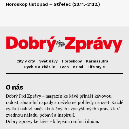
Horoskop listopad – Střelec (23.11.–21.12.)
City v city
Svět Kávy
Horoskopy
Karmasutra
Rychle a zběsile
Tech
Krimi
Life style
O nás
Dobrý Fixi Zprávy – magazín ke kávě přináší kávovou
radost, absurdní nápady a nečekané pohledy na svět. Každé
vydání nabízí směs skutečných i vymyšlených zpráv, které
zvednou náladu, pobaví a inspirují.
Dobrý zprávy ke kávě – k lepším ránům i dnům.