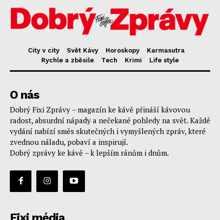
City v city
Svět Kávy
Horoskopy
Karmasutra
Rychle a zběsile
Tech
Krimi
Life style
O nás
Dobrý Fixi Zprávy – magazín ke kávě přináší kávovou
radost, absurdní nápady a nečekané pohledy na svět. Každé
vydání nabízí směs skutečných i vymyšlených zpráv, které
zvednou náladu, pobaví a inspirují.
Dobrý zprávy ke kávě – k lepším ránům i dnům.
Fixi média