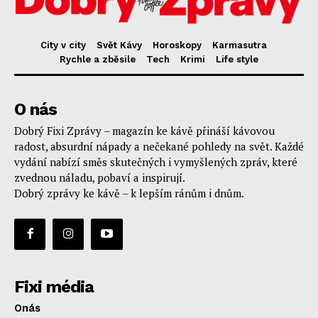
City v city
Svět Kávy
Horoskopy
Karmasutra
Rychle a zběsile
Tech
Krimi
Life style
O nás
Dobrý Fixi Zprávy – magazín ke kávě přináší kávovou
radost, absurdní nápady a nečekané pohledy na svět. Každé
vydání nabízí směs skutečných i vymyšlených zpráv, které
zvednou náladu, pobaví a inspirují.
Dobrý zprávy ke kávě – k lepším ránům i dnům.
Fixi média
Onás