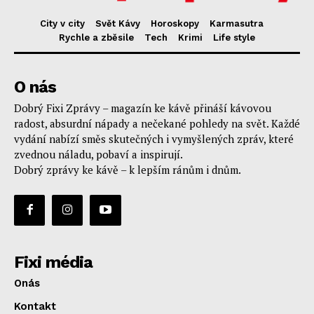
City v city
Svět Kávy
Horoskopy
Karmasutra
Rychle a zběsile
Tech
Krimi
Life style
O nás
Dobrý Fixi Zprávy – magazín ke kávě přináší kávovou
radost, absurdní nápady a nečekané pohledy na svět. Každé
vydání nabízí směs skutečných i vymyšlených zpráv, které
zvednou náladu, pobaví a inspirují.
Dobrý zprávy ke kávě – k lepším ránům i dnům.
Fixi média
Onás
Kontakt