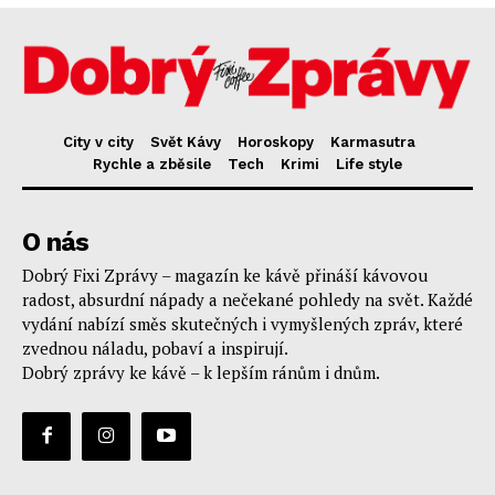
City v city
Svět Kávy
Horoskopy
Karmasutra
Rychle a zběsile
Tech
Krimi
Life style
O nás
Dobrý Fixi Zprávy – magazín ke kávě přináší kávovou
radost, absurdní nápady a nečekané pohledy na svět. Každé
vydání nabízí směs skutečných i vymyšlených zpráv, které
zvednou náladu, pobaví a inspirují.
Dobrý zprávy ke kávě – k lepším ránům i dnům.