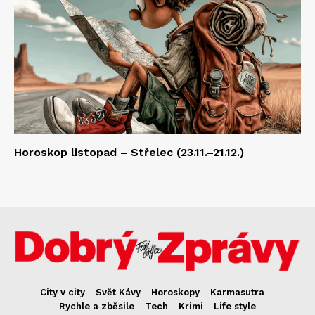
Horoskop listopad – Střelec (23.11.–21.12.)
City v city
Svět Kávy
Horoskopy
Karmasutra
Rychle a zběsile
Tech
Krimi
Life style