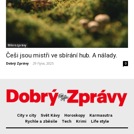
Mikrozprávy
Češi jsou mistři ve sbírání hub. A nálady.
Dobrý Zprávy
-
29 října, 2025
0
City v city
Svět Kávy
Horoskopy
Karmasutra
Rychle a zběsile
Tech
Krimi
Life style